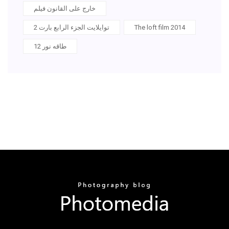
خارج على القانون فيلم
The loft film 2014
توايلايت الجزء الرابع بارت 2
طاقه نور 12