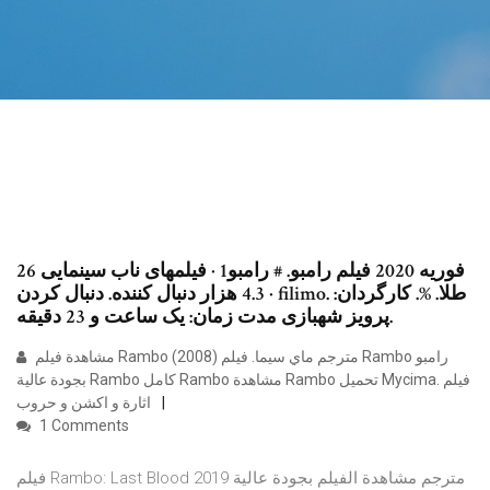
26 فوریه 2020 فیلم رامبو. # رامبو1 · فیلمهای ناب سینمایی
4.3 هزار دنبال کننده. دنبال کردن · filimo. طلا. %. کارگردان:
پرویز شهبازی مدت زمان: یک ساعت و 23 دقیقه.
مشاهدة فيلم Rambo (2008) مترجم ماي سيما. فيلم Rambo رامبو
بجودة عالية Rambo كامل Rambo مشاهدة Rambo تحميل Mycima. فيلم
اثارة و اكشن و حروب
1 Comments
فيلم Rambo: Last Blood 2019 مترجم مشاهدة الفيلم بجودة عالية