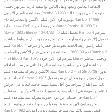
قرية نائية بالقرب من الحدود البورمية؛ حيث يكسب لقمة عيشه من
التقاط الثعابين وبيعها ونقل الناس بواسطة قاربه عبر نهر تحميل
ومشاهدة الفيلم الأجنبي Rambo 3 1988 مترجم كامل بجودة عالية
HD يوتيوب اون لاين، فيلم الأكشن والمغامرات Rambo III 1988
نسخة أصلية DVD مترجمة للعربية Watch Rambo III 1988 Full
Movie 1080p Blu-ray. 10/04/33 · [b]تحميل فيلم Rambo 4 مترجم
فيلم رامبو أربعه الجديد مترجم بجوده نار وبروابط مباشره [/b] تحميل
فيلم Rambo 4 فيلم رامبو أربعه الجديد بجوده نار حصريا و مترجم
تحم 18/08/39 · مشاهدة و تحميل فيلم الاكشن والمغامره Rambo 2
First Blood Part 1985 مترجم اون لاين جودة bluray وتحميل مباشر
مشاهدة اون لاين مباشرة مشاهدة الجزء الثاني من سلسلة افلام
ملك الأكشن والحركة مشاهدة فيلم Rambo 2 First 28/05/38 · تدور
احداث فيلم Rambo 2 1985 حول(جون رامبو) بعد أن تم سجنه قبل
ذلك يتم إطلاق سراحه من أجل تنفيذ مهمة خاصة للغاية في أحراش
فيتنام، والمهمة هي القيام بعملية تصوير للجنود الأمريكيين المعتقلين
في فيتنام، من دون حدوث معركة بينه مشاهدة فيلم Rambo 1
مترجم اون لاين بجودة عالية فيلم رامبو 1 مترجم يوتيوب فيلم
Rambo 1982 ايجي بست باكثر من سيرفر متعدد وبدون اعلانات