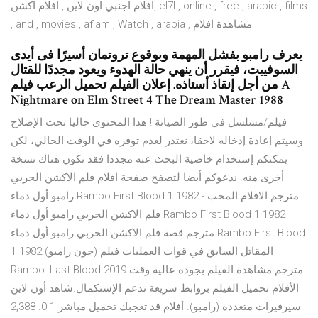
افلام اجنبي اون لاين , افلام اكشن, el7l , online , free , arabic , films
, and , movies , aflam , Watch , arabia , مشاهدة افلام
يعرف رامبو بفشل المهمة وبوقوع تروتمان أسيرًا فى أيدى
السوفييت، فيقرر أن ينهي حالة الهدوء ويعود مجددًا للقتال
من أجل إنقاذ أستاذه. إعلان الفيلم تحميل الرعب فيلم A
Nightmare on Elm Street 4 The Dream Master 1988
فيلم/مسلسل في طور الصيانة ! هدا المحتوى حاليا تحت الإصلاح
وسيتم إعادة إدخاله لاحقا، نعتذر لعدم توفره في الوقت الحالي، لكن
يمكنكم إستخدام خاصية البحث عنه مجددا فقد تكون هناك نسخة
أخرى منه. ندعوكم أيضا لتصفح صفحة افلام فلم الاكشن الحربي
رامبو أول دماء Rambo First Blood 1 1982 مترجم الافلام المحب -
فلم الاكشن الحربي رامبو أول دماء Rambo First Blood 1 1982
مترجم قصة فلم الاكشن الحربي رامبو أول دماء Rambo First Blood
1 1982 (جون رامبو) المقاتل السابق في قوات العمليات فيلم
Rambo: Last Blood 2019 مترجم مشاهدة الفيلم بجودة عالية وقت
الأفلام تحميل الفيلم بروابط سريعة تدعم الإستكمال.شاهد أون لاين
سيرفيرات متعددة (رامبو). أفلام قد تعجبك تحميل مباشر 1 0. 2,388