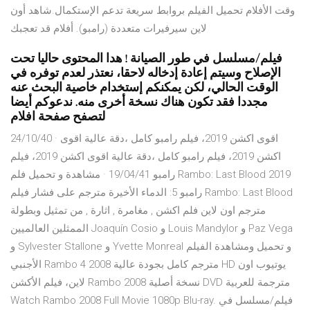
وقت الأفلام تحميل الفيلم بروابط سريعة تدعم الإستكمال.شاهد أون
لاين سيرفيرات متعددة (رامبو). أفلام قد تعجبك
فيلم/مسلسل في طور الصيانة ! هدا المحتوى حاليا تحت
الإصلاح وسيتم إعادة إدخاله لاحقا، نعتذر لعدم توفره في
الوقت الحالي، لكن يمكنكم إستخدام خاصية البحث عنه
مجددا فقد تكون هناك نسخة أخرى منه. ندعوكم أيضا
لتصفح صفحة افلام
24/10/40 · اقوى اكشن 2019، فيلم رامبو كامل ،دقة عالية اقوى
اكشن 2019، فيلم رامبو كامل ،دقة عالية اقوى اكشن 2019، فيلم
رامبو 19/04/41 · مشاهدة و تحميل فلم Rambo: Last Blood 2019
رامبو 5: الدماء الأخيرة مترجم على فشار فيلم Rambo: Last Blood
مترجم اون لاين فلم اكشن , مغامرة , اثارة , من تمثيل وبطولة
الممثلين العالميين Joaquín Cosio و Louis Mandylor و Paz Vega
و Sylvester Stallone و Yvette Monreal و تحميل ومشاهدة الفيلم
الأجنبي Rambo 4 2008 مترجم كامل بجودة عالية HD يوتيوب اون
لاين، فيلم الأكشن Rambo 2008 نسخة أصلية DVD مترجمة للعربية
Watch Rambo 2008 Full Movie 1080p Blu-ray. فيلم/مسلسل في