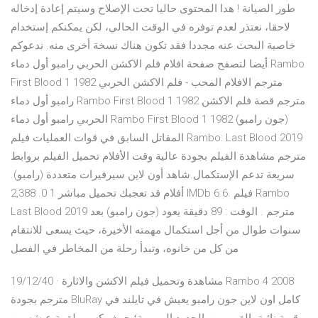
طور الصيانة ! هدا المحتوى حاليا تحت الإصلاح وسيتم إعادة إدخاله
لاحقا، نعتذر لعدم توفره في الوقت الحالي، لكن يمكنكم إستخدام
خاصية البحث عنه مجددا فقد تكون هناك نسخة أخرى منه. ندعوكم
أيضا لتصفح صفحة افلام فلم الاكشن الحربي رامبو أول دماء Rambo
First Blood 1 1982 مترجم الافلام المحب - فلم الاكشن الحربي
رامبو أول دماء Rambo First Blood 1 1982 مترجم قصة فلم الاكشن
الحربي رامبو أول دماء Rambo First Blood 1 1982 (جون رامبو)
المقاتل السابق في قوات العمليات فيلم Rambo: Last Blood 2019
مترجم مشاهدة الفيلم بجودة عالية وقت الأفلام تحميل الفيلم بروابط
سريعة تدعم الإستكمال.شاهد أون لاين سيرفيرات متعددة (رامبو).
أفلام قد تعجبك تحميل مباشر 1 0. 2,388 IMDb 6.6. فيلم Rambo
Last Blood 2019 مترجم . الوقت : 89 دقيقة يعود (جون رامبو) بعد
سنوات طوال من أجل استكمال مهمته الأخيرة، حيث يسعى للانتقام
من كل من خانوه، وتبدأ رحلة من المخاطر في الفصل
19/12/40 · مشاهدة وتحميل فيلم الاكشن والاثارة Rambo 4 2008
مترجم بجودة BluRay كامل اون لاين جون رامبو يعيش في تايلند في