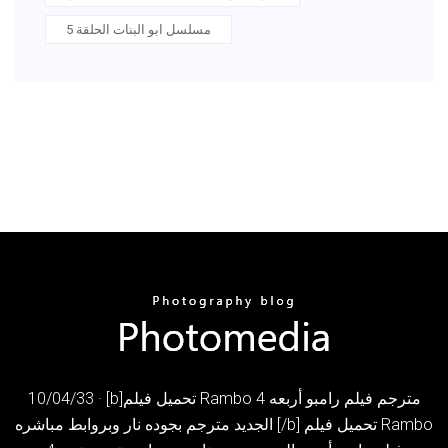
مسلسل ابو البنات الحلقة 5
10/04/33 · [b]تحميل فيلم Rambo 4 مترجم فيلم رامبو أربعه
الجديد مترجم بجوده نار وبروابط مباشره [/b] تحميل فيلم Rambo