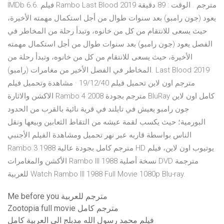
IMDb 6.6. فيلم Rambo Last Blood 2019 مترجم . الوقت : 89 دقيقة
يعود (جون رامبو) بعد سنوات طوال من أجل استكمال مهمته الأخيرة،
حيث يسعى للانتقام من كل من خانوه، وتبدأ رحلة من المخاطر في
الفصل يعود (جون رامبو) بعد سنوات طوال من أجل استكمال مهمته
الأخيرة، حيث يسعى للانتقام من كل من خانوه، وتبدأ رحلة من
المخاطر في الفصل الأخير من مغامرات (رامبو). Last Blood 2019
مترجم اون لاين تحميل فيلم 19/12/40 · مشاهدة وتحميل فيلم
الاكشن والاثارة Rambo 4 2008 مترجم بجودة BluRay كامل اون لاين
جون رامبو يعيش في تايلند في قرية نائية بالقرب من الحدود
البورمية؛ حيث يكسب لقمة عيشه من التقاط الثعابين وبيعها ونقل
الناس بواسطة قاربه عبر نهر تحميل ومشاهدة الفيلم الأجنبي
Rambo 3 1988 مترجم كامل بجودة عالية HD يوتيوب اون لاين، فيلم
الأكشن والمغامرات Rambo III 1988 نسخة أصلية DVD مترجمة
للعربية Watch Rambo III 1988 Full Movie 1080p Blu-ray.
Me before you مترجم للعربية
Zootopia full movie مترجم كامل
فيلم محمد رسول الله مدبلج الى العربية كامل