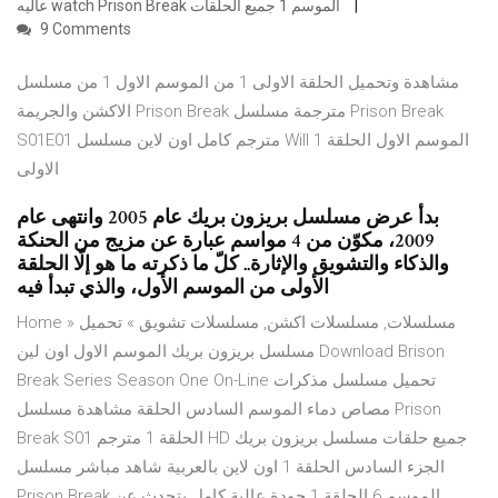
عاليه watch Prison Break الموسم 1 جميع الحلقات
9 Comments
مشاهدة وتحميل الحلقة الاولى 1 من الموسم الاول 1 من مسلسل
الاكشن والجريمة Prison Break مترجمة مسلسل Prison Break
S01E01 مترجم كامل اون لاين مسلسل Will الموسم الاول الحلقة 1
الاولى
بدأ عرض مسلسل بريزون بريك عام 2005 وانتهى عام
2009، مكوّن من 4 مواسم عبارة عن مزيج من الحنكة
والذكاء والتشويق والإثارة.. كلّ ما ذكرته ما هو إلّا الحلقة
الأولى من الموسم الأول، والذي تبدأ فيه
Home » مسلسلات, مسلسلات اكشن, مسلسلات تشويق » تحميل
مسلسل بريزون بريك الموسم الاول اون لين Download Brison
Break Series Season One On-Line تحميل مسلسل مذكرات
مصاص دماء الموسم السادس الحلقة مشاهدة مسلسل Prison
Break S01 الحلقة 1 مترجم HD جميع حلقات مسلسل بريزون بريك
الجزء السادس الحلقة 1 اون لاين بالعربية شاهد مباشر مسلسل
Prison Break الموسم 6 الحلقة 1 جودة عالية كامل يتحدث عن