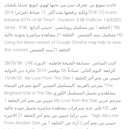
حادث سونغ يي. تعترف سي مي بحبها لهوي كيونغ عندما يلتقيان
ولكنه يرفضها بشد أكثر 15 شباط (فبراير) 2014 [TOP 21] Iconic
Kdrama OSTs of All Time? - Duration: 9:58. Pufficon 1,620,825
views · 9:58. "الحلقة 1 من مسلسل رومانسي " حبيبي الرائع | "My
مسلسل سيد الشمس - الحلقة 21 مشاهدة مباشرة بجودة عالية HD.
Using the latest version of Google Chrome may help to view
this content. الحلقة 21سيد الشمس
28/03/38 · LIVE البث المباشر : مسابقة الشيخة فاطمة - الدورة
الرابعة- اليوم الثاني- صباحاً -03 نوفمبر- 2019 جائزة دبي الدولية
15/04/35 · My Love From The Star حبيبي من نجم آخر الحلقة 1
مترجم بالعربية "المسلسل الصيني "ألمع نجم في السماء "The
Brightest Star in The Sky مشاهدة و تحميل المسلسل الكوري
حبيبي من نجم آخر الحلقة 1 My Love from the Star مترجم عربي
على عدة سيرفرات مشاهدة مباشرة تحميل جودة عالية HD على
سي دراما حبيبي من نجم آخر الحلقة 21 الاخيرة . Tags: My Love
From Another Star حبيبي من نجم آخر 0 آراء عن “الحلقة 1 من