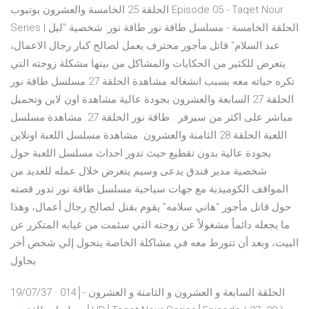
الحلقة 25 الخامسة والعشرون يوتيوب Episode 05 - Taqet Nour
Series | الحلقة الخامسة - مسلسل طاقة نور طاقة نور: شخصية "ليل
عبد السلام" قاتل مأجور محترف يعمل لصالح كبار رجال الاعمال،
يتعرض للكثير من الحكايات والمشاكل من بينها مشكلة زوجته التي
تكره حياته معه بسبب انشغاله مشاهدة الحلقة 27 مسلسل طاقة نور
الحلقة 27 السابعة والعشرون بجودة عالية مشاهدة اون لاين وتحميل
مباشر على اكثر من سيرفر . طاقة نور الحلقة 27. مشاهدة مسلسل
اللعبة الحلقة 28 الثامنة والعشرون. مشاهدة مسلسل اللعبة اونلاين
بجودة عالية بدون تقطيع حيث تدور احداث مسلسل اللعبة حول
شخصية مدير فندق يدعى وسيم يتعرض خلال عمله للعديد من
المواقف الكوميدية مع جهات سياحية مسلسل طاقة نور تدور قصته
حول قاتل مأجور “هاني سلامه” يقوم بقتل لصالح رجال أعمال، وهذا
ما يجعله دائماً مشغولاً عن زوجته التي سئمت من غيابه المتكرر عن
البيت، وبعد أن تتورط معه في مشاكلة الخاصة يتحول إلي شخص أخر
يحاول
19/07/37 · 014│الحلقة السابعة و العشرون و الثامنة و العشرون -