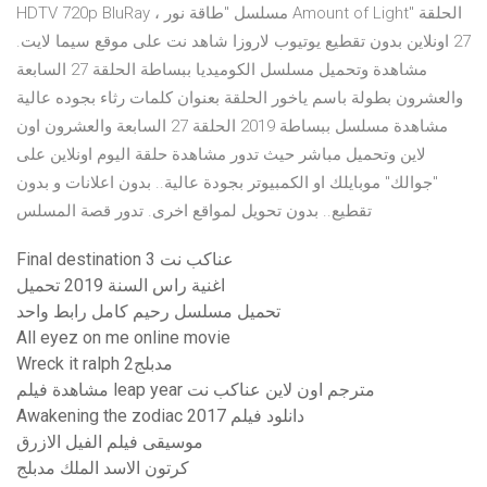
HDTV 720p BluRay ، مسلسل "طاقة نور Amount of Light" الحلقة
27 اونلاين بدون تقطيع يوتيوب لاروزا شاهد نت على موقع سيما لايت.
مشاهدة وتحميل مسلسل الكوميديا ببساطة الحلقة 27 السابعة
والعشرون بطولة باسم ياخور الحلقة بعنوان كلمات رثاء بجوده عالية
مشاهدة مسلسل ببساطة 2019 الحلقة 27 السابعة والعشرون اون
لاين وتحميل مباشر حيث تدور مشاهدة حلقة اليوم اونلاين على
"جوالك" موبايلك او الكمبيوتر بجودة عالية.. بدون اعلانات و بدون
تقطيع.. بدون تحويل لمواقع اخرى. تدور قصة المسلس
Final destination 3 عناكب نت
اغنية راس السنة 2019 تحميل
تحميل مسلسل رحيم كامل رابط واحد
All eyez on me online movie
Wreck it ralph مدبلج2
مشاهدة فيلم leap year مترجم اون لاين عناكب نت
Awakening the zodiac 2017 دانلود فیلم
موسيقى فيلم الفيل الازرق
كرتون الاسد الملك مدبلج