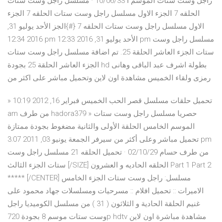
راجل وست ستات الموسم ا 10/06/33 · مسلسل راجل وست ستات
الحلقه 7 الجزء الاول مسلسل راجل وست ستات الحلقه 7 الجزء
الاول مسلسل راجل وست ستات الحلقه 7 {#}الجز الأحد يوليو 31,
2016 12:34 pm الأحد يوليو 31, 2016 12:33 pm مسلسل راجل وست
ستات الجزء العاشر الحلقة 25. تم اضافة مسلسل راجل وست ستات
الجزء العاشر الحلقة 25 بجودة hd بطولة اشرف عبد الباقى وهانى
رمزى ولقاء الخميس مشاهدة اون لاين وتحميل مباشر على اكثر من
» تحميل حلقات مسلسل قصر الحب الخميس فبراير 16, 2012 10:19
am من طرف hadora379 » حصريا مسلسل راجل وست ستات
الموسم الخامس الحلقة الأولى والثانية مضغوط بجودة ممتازة
تحميل مباشر وعلى أكثر من سيرفر الجمعة يونيو 03, 2011 3:07 pm
من طرف حسام 02/10/29 · تحميل الحلقه 21 مسلسل راجل وست
ستات الجزء الثالث [/SIZE] الحلقه الحاديه و العشرون Part 1 Part 2
***** [/CENTER] مسلسل: راجل وست ستات الجزء الخامس
الاميرات :: تحميل افلام :: مسرحيات ومسلسلات جهاد محمود على
غنيم الحلقة الحادية و الثلاثون ( 31 ) من مسلسل الكوميديا راجل
وست ستات موسم 8 بجودة 720p hdtv مشاهدة مباشرة اون لاين