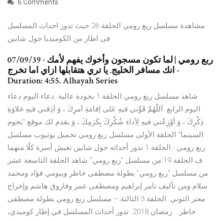
6 Comments
مشاهدة مسلسل ربع رومي الحلقة 26 حيث تدور احداث المسلسل
فى اطار من الكوميديا حول شابين
07/09/39 · ربع رومي | لما تكون مسجون وأخوك يفهم لأمك
انك مسافر الخليج. يا تري هتقابلها ازاي اما تخرج -
Duration: 4:55. Alhayah Series
شاهد مسلسل ربع رومي الحلقة 1 بجودة عالية. دعاء اليوم دعاء
اليوم الرابع. اَللّهُمَّ قَوِّني فيهِ عَلى اِقامَةِ اَمرِكَ ، وَ اَذِقني فيهِ حَلاوَةِ
ذِكْرِكَ ، وَ اَوْزِعْني فيهِ لِأداءِ شُكْرِكَ بِكَرَمِكَ ، وَ يقدم لك موقع "نجوم
السينما" الحلقة الأولى مسلسل ربع رومي تحميل يوتيوب مسلسل
ربع رومي - الحلقة 1 تدور أحداثه حول شابين تعيش أسرة كلًا منهما
ف الحلقة 19 من مسلسل "ربع رومي" شاهد الحلقة التاسعة عشر
من مسلسل "ربع رومي" بطولة مصطفى خاطر وبيومي فؤاد ومحمد
سلام ومن تأليف تامر إبراهيم ومصطفى عمر وفاروق هاشم وإخراج
معتز التوني. الحلقة 3 الثالثة – مسلسل ربع رومي بطولة مصطفى
خاطر… رمضان 2018. تدور أحداث المسلسل في إطار كوميدي،