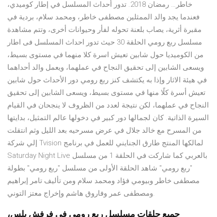
خاطر… رمضان 2018. تدور أحداث المسلسل في إطار كوميدي،
فعندما يجد والد الممثلين مصطفى خاطر، ومحمد سلام، بردية في
مقبرة أثرية، يصاب بلعنة تحوله لفأر وحيوانات أخرى، وتتم مشاهدة
مسلسل ربع رومي الحلقة 30 حيث تدور احداث المسلسل فى اطار
من الكوميديا حول شابين تعيش اسرة كلا منهما في مستوى بسيط،
ويسعى الشابين إلى تحقيق النجاح في عملهما، ويعمل والد أحداهما
في هيئة الاثار وإذا به يكتشف كنز ربع رومي دور الأحداث حول شابين
تعيش أسرة كلًا منها في مستوى بسيط، ويسعى الشابين إلى تحقيق
النجاح في عملهما، لكن نتيجة لعدد من الظروف لا ينجحان في القيام
السيرة الذاتية. كان لجمالها دور كبير في دخولها عالم التمثيل، بدايتها
من المسرح مع خالد جلال في عرض مسرحيه بعد الليل وثم انتقلت
إلي شركة Tvision لمالكها المنتج طارق الجنايني للعمل في برنامج
Saturday Night Live بالعربي كما شاركت في الحلقة 1 من مسلسل
"ربع رومي" شاهد الحلقة الأولى من مسلسل "ربع رومي" بطولة
مصطفى خاطر وبيومي فؤاد ومحمد سلام ومن تأليف تامر إبراهيم
ومصطفى عمر وفاروق هاشم وإخراج معتز التوني.
جميع حلقات مسلسل ربع رومي في فرفش بلس،