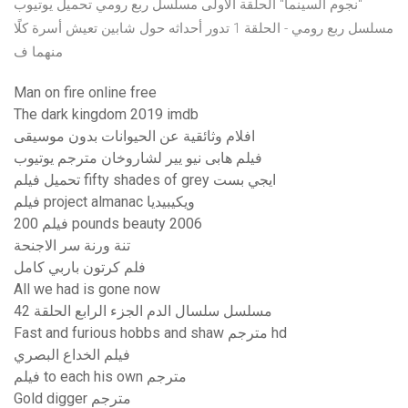
"نجوم السينما" الحلقة الأولى مسلسل ربع رومي تحميل يوتيوب
مسلسل ربع رومي - الحلقة 1 تدور أحداثه حول شابين تعيش أسرة كلًا
منهما ف
Man on fire online free
The dark kingdom 2019 imdb
افلام وثائقية عن الحيوانات بدون موسيقى
فيلم هابى نيو يير لشاروخان مترجم يوتيوب
تحميل فيلم fifty shades of grey ايجي بست
فيلم project almanac ويكيبيديا
فيلم 200 pounds beauty 2006
تنة ورنة سر الاجنحة
فلم كرتون باربي كامل
All we had is gone now
مسلسل سلسال الدم الجزء الرابع الحلقة 42
Fast and furious hobbs and shaw مترجم hd
فيلم الخداع البصري
فيلم to each his own مترجم
Gold digger مترجم