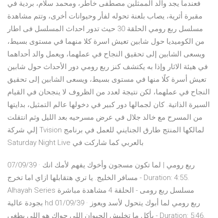
فعندما يجد والد الممثلين مصطفى خاطر، ومحمد سلام، بردية في
مقبرة أثرية، يصاب بلعنة تحوله لفأر وحيوانات أخرى، وتتم مشاهدة
مسلسل ربع رومي الحلقة 30 حيث تدور احداث المسلسل فى اطار
من الكوميديا حول شابين تعيش اسرة كلا منهما في مستوى بسيط،
ويسعى الشابين إلى تحقيق النجاح في عملهما، ويعمل والد أحداهما
في هيئة الاثار وإذا به يكتشف كنز ربع رومي دور الأحداث حول شابين
تعيش أسرة كلًا منها في مستوى بسيط، ويسعى الشابين إلى تحقيق
النجاح في عملهما، لكن نتيجة لعدد من الظروف لا ينجحان في القيام
السيرة الذاتية. كان لجمالها دور كبير في دخولها عالم التمثيل، بدايتها
من المسرح مع خالد جلال في عرض مسرحيه بعد الليل وثم انتقلت
إلي شركة Tvision لمالكها المنتج طارق الجنايني للعمل في برنامج
Saturday Night Live بالعربي كما شاركت في
07/09/39 · ربع رومي | لما تكون مسجون وأخوك يفهم لأمك انك
مسافر الخليج. يا تري هتقابلها ازاي اما تخرج - Duration: 4:55.
Alhayah Series مسلسل ربع رومى - الحلقة 4 مشاهدة مباشرة
بجودة عالية hd 01/09/39 · ربع رومي لما أبوك يتحول لأسد ويعوز
يأكل ما تخليش الحيوان اللي جواك هو اللي يطغي - Duration: 5:46.