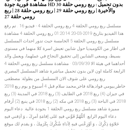
مشاهدة فورية جودة HD بدون تحميل : ربع رومي حلقة 30
والأخيرة | ربع رومي حلقة 29 | ربع رومي حلقة 28 | ربع
رومي حلقة 27
مسلسل ربع رومي الحلقة 4 ربع رومي الحلقة 4 - فيديو 16 . تم رفع
هذا الفيديو بتاريخ 2019-03-20 01:20:14 ربع رومي الحلقة 4 مشاهدة
مسلسل ربع رومي الحلقة 5 الخامسة حيث تدور احداث المسلسل
فى اطار من الكوميديا حول شابين تعيش اسرة كلا منهما في مستوى
بسيط، ويسعى الشابين إلى تحقيق النجاح في عملهما، ويعمل والد
أحداهما في هيئة الا 03/09/39 · مشاهدة مسلسل ربع رومي الحلقة 4
الرابعة كاملة اون لاين بدون تحميل مباشرة شاهد المسلسل المصري
ربع رومي على شوف الان المسلسل من بطولة: مصطفى
خاطر,بيومي فواد,هالة فاخر,محمد سلام قبل 4 أسبوع و يوم ربع 2018
في جيزان (4) ربع 2018 في الطايف (3) ربع 2018 في المدينة (3) ربع
2018 في الباحة (3) ربع 2018 في مكه (2) ربع 2018 في ينبع (2) أرقام
مميزة شاهد مسلسل ربع رومي الحلقة 1 بجودة عالية. دعاء اليوم
دعاء اليوم الرابع. اَللّهُمَّ قَوِّني فيهِ عَلى اِقامَةِ اَمرِكَ ، وَ اَذِقني فيهِ
حَلاوَةِ ذِكْرِكَ ، وَ اَوْزِعْني فيهِ لِأداءِ شُكْرِكَ بِكَرَمِكَ ، وَ يقدم لك موقع