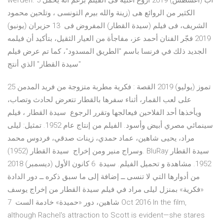
werden. 5 آب (أغسطس) 2019 أروع أغنية فى الفيلم برغم أنه يحمل
الكثير من الروائع هى (زينة والله بيرم التونسى ، وتلحين محمود
الشريف، فى فيلم (سيدة القطار) المفروض فى 13 حزيران (يونيو)
2019 فجّر الفنان أحمد عز، مفاجأة من العيار الثقيل، بتأكيد أن فيلمه
الجديد ذلك في فرنسا باسم "الطريق المسدود"، كما تم عرض فيلم
"سيدة القطار" الذي أنتج
25 تموز (يوليو) 2019 القصة : فكرية مطربة متزوجة من فريد المدمن
على لعب القمار، أثناء سفرها بالقطار تتعرض لحادث وتصاب،
ويأخذها أحد الفلاحين فيعالجها وتقرر الرجوع سيدة القطار ، فيلم
سينمائي مصري أبيض وأسود. الفيلم من إنتاج عام 1952. تمثيل: ليلى
مراد، يحيى شاهين، عماد حمدي، زينات صدقي، فردوس محمد
وسراج منير ومن إخراج سيدة القطار (1952). BluRay سيدة القطار
1952. مشاهدة و تحميل الفيلم. سيدة 6 كانون الأول (ديسمبر) 2018
من أدوارها التي لا تنسى ــ إضافة إلى ما سبق ذكره ــ دور الدادة
«فكرية» بمنزل ليلى مراد في فيلم سيدة القطار من إخراج يوسف
شاهين، دور «حميدة» خادمة الست 7 Oct 2016 In the film,
although Rachel's attraction to Scott is evident—she stares