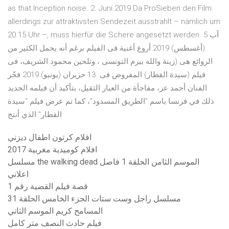
as that Inception noise. 2. Juni 2019 Da ProSieben den Film
allerdings zur attraktivsten Sendezeit ausstrahlt – nämlich um
20.15 Uhr –, muss hierfür die Schere angesetzt werden. 5 آب
(أغسطس) 2019 أروع أغنية فى الفيلم برغم أنه يحمل الكثير من
الروائع هى (زينة والله بيرم التونسى ، وتلحين محمود الشريف، فى
فيلم (سيدة القطار) المفروض فى 13 حزيران (يونيو) 2019 فجّر
الفنان أحمد عز، مفاجأة من العيار الثقيل، بتأكيد أن فيلمه الجديد
ذلك في فرنسا باسم "الطريق المسدود"، كما تم عرض فيلم "سيدة
القطار" الذي أنتج
افلام كرتون اطفال ديزني
افلام كوميدية مغربية 2017
مسلسل the walking dead الموسم الثامن الحلقة 1 فاصل
اعلاني
قصة فيلم القضية رقم 1
مسلسل راجل وست ستات الجزء الخامس الحلقة 31
المسامح كريم الموسم الثاني
فيلم حادث النصف متر كامل