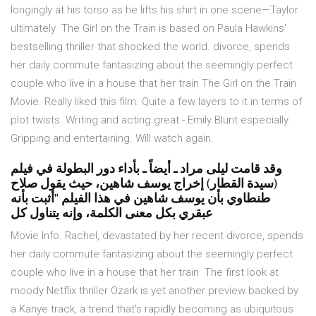
longingly at his torso as he lifts his shirt in one scene—Taylor
ultimately The Girl on the Train is based on Paula Hawkins'
bestselling thriller that shocked the world. divorce, spends
her daily commute fantasizing about the seemingly perfect
couple who live in a house that her train The Girl on the Train
Movie. Really liked this film. Quite a few layers to it in terms of
plot twists. Writing and acting great - Emily Blunt especially.
Gripping and entertaining. Will watch again.
وقد قامت ليلى مراد ـ أيضاً ـ بأداء دور البطولة في فيلم
(سيدة القطار) إخراج يوسف شاهين، حيث يقول صلاح
طنطاوي بأن يوسف شاهين في هذا الفيلم "أثبت بأنه
عبقري بكل معنى الكلمة، وإنه يتناول كل
Movie Info. Rachel, devastated by her recent divorce, spends
her daily commute fantasizing about the seemingly perfect
couple who live in a house that her train The first look at
moody Netflix thriller Ozark is yet another preview backed by
a Kanye track, a trend that's rapidly becoming as ubiquitous