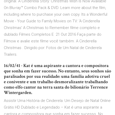
original. A Cinderella Story: Christmas Wish Is Now Available
On Blu-ray™ Combo Pack & DVD. Learn more about the film,
including where to purchase your own copy. Its a Wonderful
Movie - Your Guide to Family Movies on TV: 'A Cinderella
Christmas' A Christmas to Remember filme completo e
dublado Filmes Completos E 21 Out 2016 Faça parte do
Filmow e avalie este filme você também. A Cinderella
Christmas . Dirigido por: Fotos de Um Natal de Cinderela
Trailers.
16/02/41 · Kat é uma aspirante a cantora e compositora
que sonha em fazer sucesso. No entanto, seus sonhos são
paralisados por sua realidade: uma família adotiva cruel
e conivente e um trabalho desmoralizante trabalhando
como elfo cantor na terra santa do bilionário Terrence
Wintergarden.
Assistir Uma História de Cinderela: Um Desejo de Natal Online
Grátis HD Dublado e Legendado – Kat é uma aspirante a
cantora e compositora que sonha em fazer sucesso. No