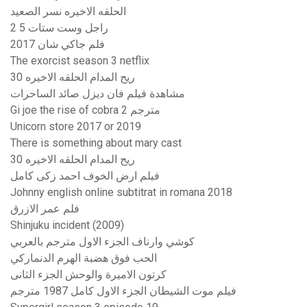
الحلقه الاخيره نسر الصعيد
راجل وست ستات 5 2
فلم جاكي شان 2017
The exorcist season 3 netflix
ريح المدام الحلقه الاخيره 30
مشاهدة فيلم فان ديزل صائد الساحرات
Gi joe the rise of cobra 2 مترجم
Unicorn store 2017 or 2019
There is something about mary cast
ريح المدام الحلقه الاخيره 30
فيلم ارض الخوف احمد زكى كامل
Johnny english online subtitrat in romana 2018
فلم عمر الازرق
Shinjuku incident (2009)
كوشي وارناف الجزء الاول مترجم بالعربي
الحب فوق هضبة الهرم الدنماركي
كرتون الاميرة والوحش الجزء الثانى
فيلم موت الشيطان الجزء الاول كامل 1987 مترجم