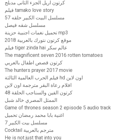
كرتون اريل الجزء الثانى مدبلج
فيلم tamako love story
مسلسل البيت الكبير حلقه 57
مسلسل شقه فيصل
تحميل نغمات اجنبية حزينة mp3
موقع كرتون نتورك بالعربية 2018
فيلم tiger zinda hai عالم سكر
The magnificent seven 2016 rotten tomatoes
كرتون قصص اطفال بالعربي
The hunters prayer 2017 movie
فيلم الحرب العالمية الثالثة hd اون لاين
افلام رعاة البقر مترجمة اون لاين
كرتون الفين والسناجب الحلقة 48
الممثل المصري خالد شبل
Game of thrones season 2 episode 5 audio track
اغنية بابا محمد رمضان تحميل
مسلسل بيت الكبير 7
Cocktail مترجم بالعربية
He is not just that into you