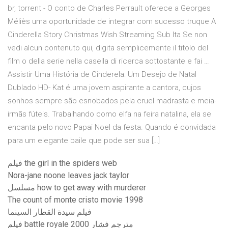
br, torrent - O conto de Charles Perrault oferece a Georges
Méliès uma oportunidade de integrar com sucesso truque A
Cinderella Story Christmas Wish Streaming Sub Ita Se non
vedi alcun contenuto qui, digita semplicemente il titolo del
film o della serie nella casella di ricerca sottostante e fai …
Assistir Uma História de Cinderela: Um Desejo de Natal
Dublado HD- Kat é uma jovem aspirante a cantora, cujos
sonhos sempre são esnobados pela cruel madrasta e meia-
irmãs fúteis. Trabalhando como elfa na feira natalina, ela se
encanta pelo novo Papai Noel da festa. Quando é convidada
para um elegante baile que pode ser sua […]
فيلم the girl in the spiders web
Nora-jane noone leaves jack taylor
مسلسل how to get away with murderer
The count of monte cristo movie 1998
فيلم سيدة القطار السينما
فيلم battle royale 2000 مترجم فشار