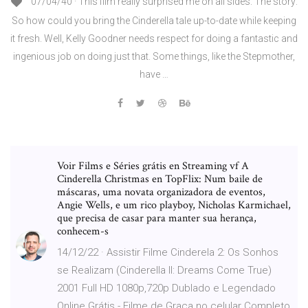
07/04/40 · This film really surprised me on all sides. The story:
So how could you bring the Cinderella tale up-to-date while keeping
it fresh. Well, Kelly Goodner needs respect for doing a fantastic and
ingenious job on doing just that. Some things, like the Stepmother,
have …
Voir Films e Séries grátis en Streaming vf A
Cinderella Christmas en TopFlix: Num baile de
máscaras, uma novata organizadora de eventos,
Angie Wells, e um rico playboy, Nicholas Karmichael,
que precisa de casar para manter sua herança,
conhecem-s
14/12/22 · Assistir Filme Cinderela 2: Os Sonhos
se Realizam (Cinderella II: Dreams Come True)
2001 Full HD 1080p,720p Dublado e Legendado
Online Grátis - Filme de Graça no celular Completo