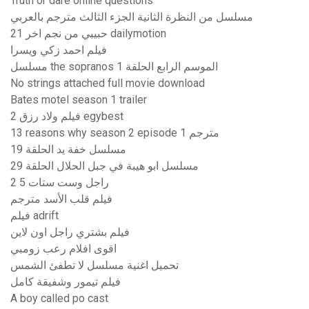
Truth or dare online questions
مسلسل من النظرة الثانية الجزء الثالث مترجم بالعربي
حبيبي من نجم اخر 21 dailymotion
فيلم احمد زكي ويسرا
مسلسل the sopranos الموسم الرابع الحلقة 1
No strings attached full movie download
Bates motel season 1 trailer
فيلم ولاد رزق 2 egybest
13 reasons why season 2 episode 1 مترجم
مسلسل خفة يد الحلقة 19
مسلسل ابو هيبة في جبل الحلال الحلقة 29
راجل وست ستات 5 2
فيلم قلب الأسد مترجم
فيلم adrift
فيلم بشتري راجل اون لاين
اقوى افلام رعب زومبي
تحميل اغنية مسلسل لا تطفئ الشمس
فيلم تيمور وشفيقة كامل
A boy called po cast