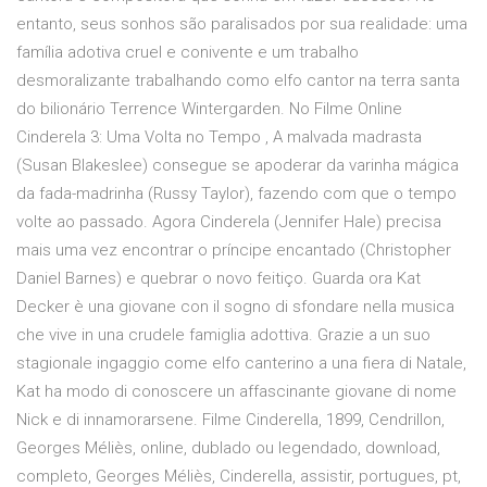
entanto, seus sonhos são paralisados por sua realidade: uma
família adotiva cruel e conivente e um trabalho
desmoralizante trabalhando como elfo cantor na terra santa
do bilionário Terrence Wintergarden. No Filme Online
Cinderela 3: Uma Volta no Tempo , A malvada madrasta
(Susan Blakeslee) consegue se apoderar da varinha mágica
da fada-madrinha (Russy Taylor), fazendo com que o tempo
volte ao passado. Agora Cinderela (Jennifer Hale) precisa
mais uma vez encontrar o príncipe encantado (Christopher
Daniel Barnes) e quebrar o novo feitiço. Guarda ora Kat
Decker è una giovane con il sogno di sfondare nella musica
che vive in una crudele famiglia adottiva. Grazie a un suo
stagionale ingaggio come elfo canterino a una fiera di Natale,
Kat ha modo di conoscere un affascinante giovane di nome
Nick e di innamorarsene. Filme Cinderella, 1899, Cendrillon,
Georges Méliès, online, dublado ou legendado, download,
completo, Georges Méliès, Cinderella, assistir, portugues, pt,