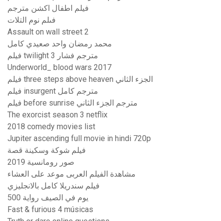
فيلم اطفال اكشن مترجم
فىلم نوم التلات
Assault on wall street 2
محمد رمضان واحد صعيدي كامل
فيلم twilight 3 مترجم فشار
Underworld_ blood wars 2017
فيلم three steps above heaven الجزء الثاني
فيلم insurgent مترجم كامل
فيلم before sunrise مترجم الجزء الثاني
The exorcist season 3 netflix
2018 comedy movies list
Jupiter ascending full movie in hindi 720p
فيلم شوكة وسكينة قصة
صور رومانسية 2019
مشاهدة الفيلم العربى موعد على العشاء
فيلم سندريلا كامل بالانجليزي
500 يوم في الصيف رواية
Fast & furious 4 músicas