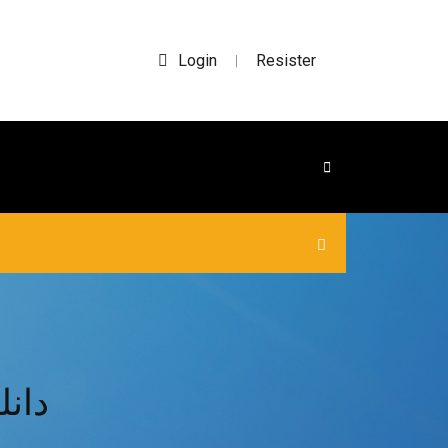
Login
Resister
|
 zodiac 2017