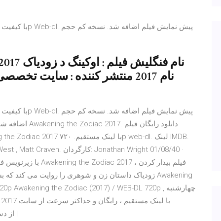
نام 2017 منتشر کننده : سایت تخ
زودیاک داستان زن و شوهری را روایت می کند که بسیار بد 
DownloadO | با کیفیت خوب 720p web-dl | از دست ندهید |