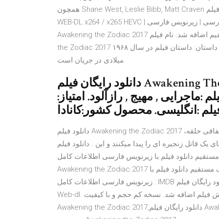
همچون Shane West, Leslie Bibb, Matt Craven ساخته شده است , این فیلم Awakening the Zodiac (2017) 720p
WEB-DL x264 / x265 HEVC | به همراه لینک دانلود مستقیم رایگان و تریلر + زیرنویس فارسی | زیرنویس فارسی
Awakening the Zodiac 2017 با لینک مستقیم اضافه شد. نام فیلم : Awakening the Zodiac… دانلود فیلم Awakening
the Zodiac 2017 با کیفیت عالی 10 می 2017 خارجی , فیلم , هیجان‌انگیز خلاصه داستان: داستان فیلم در سال ۱۹۶۸
میلادی در جریان است.
دانلود رایگان فیلم Awakening The Zodiac 2017. با کیفیت ۷۲۰p Web-dl.
:ماجرایی , مهیج , رازآلود. امتیاز:
دانلود فیلم Awakening the Zodiac 2017 ،داستان فیلم در مورد یک زوج بدشانس می باشد که بصورت اتفاقی حلقه
قاتل زنجیره ای را پیدا میکنند و این . دانلود فیلم Awakening the Zodiac 2017 با لینک مستقیم دانلود فیلم
نلود فیلم با زیرنویس فارسی اطلاعات کامل : IMDB سبک فیلم دانلود فیلم
Awakening the Zodiac 2017 با لینک مستقیم دانلود فیلم جدید فیلمستان دانلود فیلم با لینک مستقیم دانلود فیلم با
زیرنویس فارسی اطلاعات کامل : IMDB سبک فیلم دانلود رایگان فیلم Awakening The Zodiac 2017 با کیفیت ۷۲۰p
Web-dl. پیش نمایش فیلم اضافه شد. نسخه کم حجم و با کیفیت x265 اضافه شد. کیفیت ۴۸۰p اضافه شد دانلود فیلم
Awakening the Zodiac 2017,دانلود رایگان فیلم Awakening the Zodiac 2017 با لینک مستقیم و کیفیت عالی, دانلود