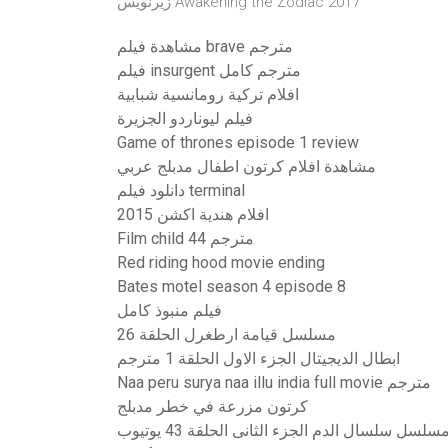
زیرنویس Awakening the Zodiac 2017
مشاهدة فيلم brave مترجم
فيلم insurgent مترجم كامل
افلام تركية رومانسية شبابية
فيلم ليوناردو الجزيرة
Game of thrones episode 1 review
مشاهدة افلام كرتون اطفال مدبلج عربي
دانلود فيلم terminal
افلام هندية اكشن 2015
Film child 44 مترجم
Red riding hood movie ending
Bates motel season 4 episode 8
فيلم منبوذ كامل
مسلسل قيامة ارطغرل الحلقة 26
ابطال الديجيتال الجزء الاول الحلقة 1 مترجم
Naa peru surya naa illu india full movie مترجم
كرتون مزرعة في خطر مدبلج
سلسل سلسال الدم الجزء الثانى الحلقة 43 يوتيوب