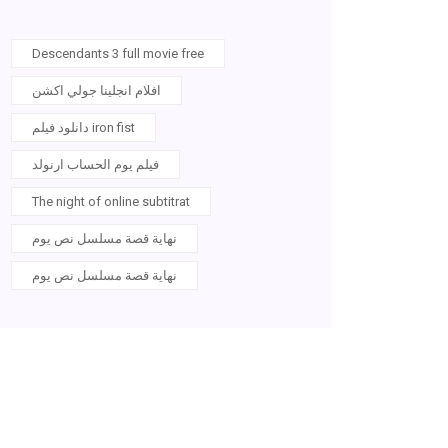
Descendants 3 full movie free
افلام انجلينا جولي اكشن
دانلود فيلم iron fist
فيلم يوم الحساب ارنولد
The night of online subtitrat
نهاية قصة مسلسل نص يوم
نهاية قصة مسلسل نص يوم