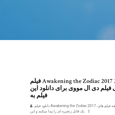
فیلم Awakening the Zodiac 2017 نام فنگلیش فیلم : اوکینگ د زودیاک 2017
صصی فیلم دی ال مووی برای دانلود این
فیلم به
دانلود فیلم Awakening the Zodiac 2017 ،داستان فیلم در مورد یک زوج بدشانس می باشد که بصورت اتفاقی حلقه فیلم های
یک قاتل زنجیره ای را پیدا میکنند و این .