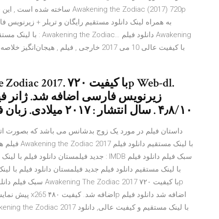
زیرنویس فارسی اضافه شد. ژانر فیلم 
۴٫۸/۱۰ . سال انتشار : ۲۰۱۷ میلادی. زبان فیلم :انگلیسی. محصول کشور:کانادا
فیلم های یک 
جدید فیلمستان دانلود فیلم با لینک مستقیم دا