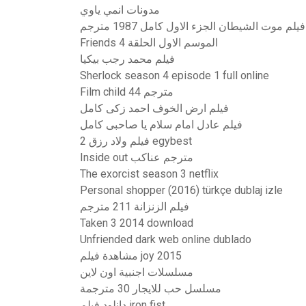
مدونات انمي ياوي
فيلم موت الشيطان الجزء الاول كامل 1987 مترجم
Friends الموسم الاول الحلقة 4
فيلم محمد رجب بيكيا
Sherlock season 4 episode 1 full online
Film child 44 مترجم
فيلم ارض الخوف احمد زكى كامل
فيلم عادل امام سلام يا صاحبى كامل
فيلم ولاد رزق 2 egybest
Inside out مترجم عناكب
The exorcist season 3 netflix
Personal shopper (2016) türkçe dublaj izle
فيلم الزنزانة 211 مترجم
Taken 3 2014 download
Unfriended dark web online dublado
مشاهدة فيلم joy 2015
مسلسلات اجنبية اون لاين
مسلسل حب للايجار 30 مترجمة
دانلود فيلم iron fist