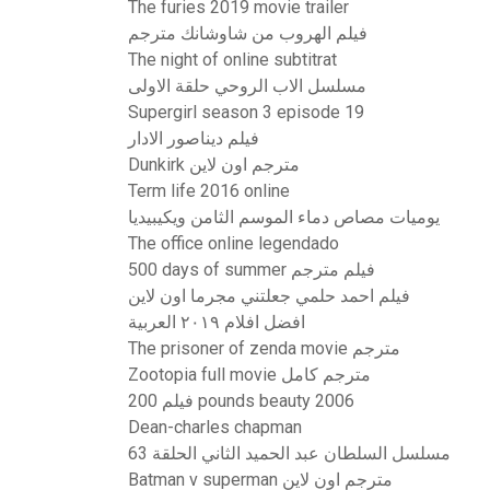
The furies 2019 movie trailer
فيلم الهروب من شاوشانك مترجم
The night of online subtitrat
مسلسل الاب الروحي حلقة الاولى
Supergirl season 3 episode 19
فيلم ديناصور الادار
Dunkirk مترجم اون لاين
Term life 2016 online
يوميات مصاص دماء الموسم الثامن ويكيبيديا
The office online legendado
500 days of summer فيلم مترجم
فيلم احمد حلمي جعلتني مجرما اون لاين
افضل افلام ٢٠١٩ العربية
The prisoner of zenda movie مترجم
Zootopia full movie مترجم كامل
فيلم 200 pounds beauty 2006
Dean-charles chapman
مسلسل السلطان عبد الحميد الثاني الحلقة 63
Batman v superman مترجم اون لاين