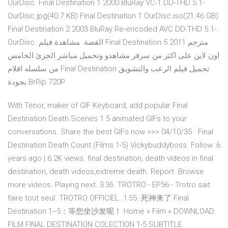
OurDisc. Final Destination 1 2000 BluRay VC-1 DD-THD 5.1-
OurDisc.jpg(40.7 KB) Final Destination 1 OurDisc.iso(21.46 GB)
Final Destination 2 2003 BluRay Re-encoded AVC DD-THD 5.1-
OurDisc. القصة. مشاهدة فيلم Final Destination 5 2011 مترجم
اون لاين على اكثر من سرفر مشاهدو وتحميل مباشر الجزئ الخامس
من سلسله افلام Final Destination تحميل فيلم الرعب والتشويق
بجودة BrRip.720P
With Tenor, maker of GIF Keyboard, add popular Final
Destination Death Scenes 1 5 animated GIFs to your
conversations. Share the best GIFs now >>> 04/10/35 · Final
Destination Death Count (Films 1-5) Vickybuddyboss. Follow. 6
years ago | 6.2K views. final destination, death videos in final
destination, death videos,extreme death. Report. Browse
more videos. Playing next. 3:36. TROTRO - EP56 - Trotro sait
faire tout seul. TROTRO OFFICIEL. 1:55. 死神来了 Final
Destination 1--5：等您坐沙发呢！ Home » Film » DOWNLOAD
FILM FINAL DESTINATION COLECTION 1-5 SUBTITLE