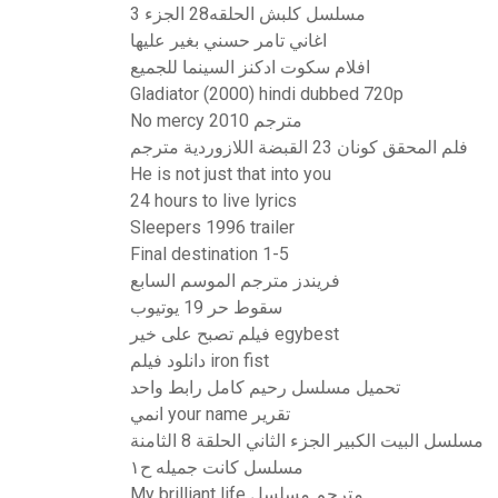
مسلسل كلبش الحلقه28 الجزء 3
اغاني تامر حسني بغير عليها
افلام سكوت ادكنز السينما للجميع
Gladiator (2000) hindi dubbed 720p
No mercy 2010 مترجم
فلم المحقق كونان 23 القبضة اللازوردية مترجم
He is not just that into you
24 hours to live lyrics
Sleepers 1996 trailer
Final destination 1-5
فريندز مترجم الموسم السابع
سقوط حر 19 يوتيوب
فيلم تصبح على خير egybest
دانلود فيلم iron fist
تحميل مسلسل رحيم كامل رابط واحد
انمي your name تقرير
مسلسل البيت الكبير الجزء الثاني الحلقة 8 الثامنة
مسلسل كانت جميله ح١
My brilliant life مترجم مسلسل