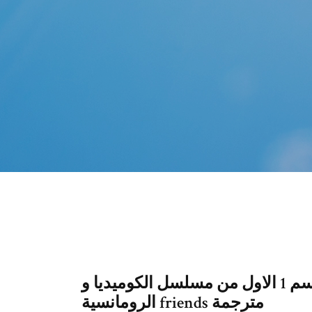
مشاهدة وتحميل الحلقة الاولي 1 من الموسم 1 الاول من مسلسل الكوميديا و
الرومانسية friends مترجمة