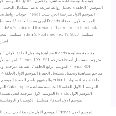
اشرح ا
egybest ايجي بست الحلقة الرابعة مسلسل Friends الموسم الاول أصدقاء مسلسل الكوميديا و الرومانسي