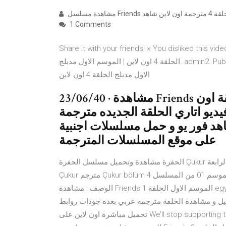
1 Comments
Share it with your friends! × You dislik! مسلسل البحر الاسود مدبلج
الحلقة 4 اون لاين | الموسم الاول مدبلج. admin2. Published Feb 13, 2020. مسلسل اشرح ايها البحر الاسود الجزء
الاول مدبلج الحلقة 4 اون لاين
23/06/40 · مشاهدة Friends الموسم 1 الحلقة 22 اون لاين . شاهد الحلقة اون
ديو اتاري الحلقة الجديده مترجمة
هد فور يو و حمل مسلسلات اجنبية
على موقع المسلسلات المترجمة
الحفرة مشاهدة وتحميل مسلسل الحفرة Çukur الموسم الاول الحلقة 4 الرابعة hd اون لاين مترجمة مسلسل الحفرة
Çukur مترجم Çukur bölüm 4 جودة عالية على موقع شوف برو مشاهدة وتحميل الحلقة 04 الموسم 01 من المسلسل
الوصف : مشاهدة Friends الموسم الاول الحلقة 1 egybest جودة عالية مشاهدة مباشرة و تحميل مسلسل Friends
مال التحميل و مشاهدة الحلقة مترجمة عربي بعدة جودات روابط
تحميل مباشرة اون لاين على We’ll stop supporting this browser soon. For the best experience please update