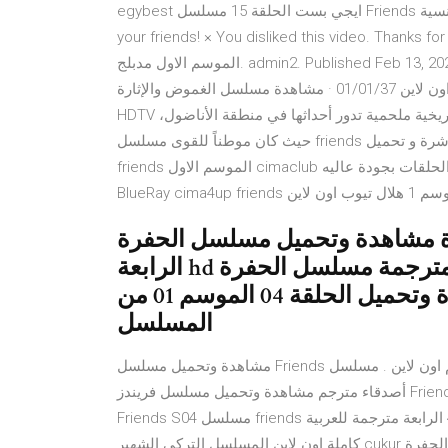
egybest ايجي بست الحلقة 15 مسلسل Friends الموسم الاول أصدقاء مسلسل الكوميديا و الرومانسية Share it with
your friends! × You disliked this vide! مسلسل البحر الاسود مدبلج الحلقة 4 اون لاين |
الموسم الاول مدبلج. admin2. Published Feb 13, 2020. مسلسل اشرح ايها البحر الاسود الجزء الاول مدبلج الحلقة 4
اون لاين 01/01/37 · مشاهدة مسلسل الغموض والإثارة Blindspot الموسم الاول الحلقة 4 الرابعة مترجم بجودة 720p
HDTV مشاهدة 07/08/40 · مسلسل قيامة أرطغرل هو عبارة عن قصة تاريخية ملحمية تدور أحداثها في منطقة الأناضول،
حيث كان موطناً للقوى مسلسل friends الموسم 1 جميع الحلقات مترجمة بجودة عاليه مشاهدة مباشرة و تحميل
friends الموسم الاول cimaclub شاهد حلقات المسلسل كامل ومترجمة . جميع الحلقات بجودة عاليه HD 720p
هدة وتحميل مسلسل الحفرة Çukur الموسم الاول الحلقة 4
الرابعة hd اون لاين مترجمة مسلسل الحفرة Çukur مترجم Çukur bölüm 4
جودة عالية على موقع شوف برو مشاهدة وتحميل الحلقة 04 الموسم 01 من
المسلسل
مشاهدة وتحميل مسلسل Friends الموسم الأول مترجم اون لاين . مسلسل Friends 1994 S01 مترجم ، مسلسل
أصدقاء مترجم مشاهدة وتحميل مسلسل فريندز Friends الموسم الرابع الحلقة 7 السابعة مترجمة اونلاين مسلسل
Friends S04 مسلسل friends مترجم مشاهدة وتحميل مسلسل الحفرة الموسم الاول الحلقة 4 الرابعة مترجمة للعربية
كاملة اون لاين المسلسل التركي الشهير cukur والمشهور باسم الحفرة الموسم 1 الحلقة 4 من الحفرة cukur 1 حلقة 4