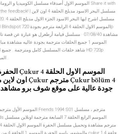
o. Thanks for the feedback
BlueRay cima4up friends الموسم 1 هلال تيوب اون لاين .
الحفرة مشا