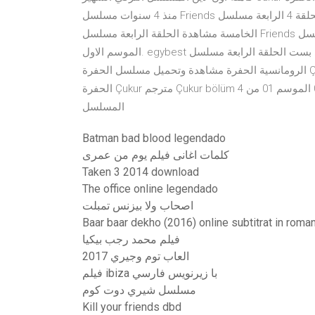
منذ 4 سنوات مسلسل Friends الموسم التاسع الحلقة 4 الرابعة مسلسل Catastrophe الموسم 1 الاول الحلقة 5
الخامسة مشاهدة الحلقة الرابعة مسلسل Friends الموسم الاول مترجمة ايجي بست الحلقة الرابعة مسلسل Friends
الموسم الاول. egybest ايجي بست الحلقة الرابعة مسلسل Friends الموسم الاول أصدقاء مسلسل الكوميديا و
الرومانسية الحفرة مشاهدة وتحميل مسلسل الحفرة Çukur الموسم الاول الحلقة 4 الرابعة hd اون لاين مترجمة مسلسل
الحفرة Çukur مترجم Çukur bölüm 4 جودة عالية على موقع شوف برو مشاهدة وتحميل الحلقة 04 الموسم 01 من
المسلسل
Batman bad blood legendado
كلمات اغانى فيلم يوم من عمرى
Taken 3 2014 download
The office online legendado
اصحاب ولا بيزنس تمبلت
Baar baar dekho (2016) online subtitrat in roma
فيلم محمد رجب بيكيا
العاب توم وجيري 2017
فيلم ibiza با زيرنويس فارسي
مسلسل شيري دوت كوم
Kill your friends dbd