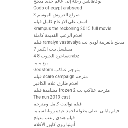
بوكاهانتس رحلة إلى عالم جديد مدبلج
Gods of egypt arabseed
صراع العروش الموسم 3
اسف على الازعاج كامل فيلم
Krampus the reckoning 2015 full movie
افلام الرعب القديمة كاملة
فيلم ramaiya vastavaiya مدبلج بالعربية لودي نت
مسلسل بيت الكبير 7
ساحرة الجنوب 8 4arabz
بيغ ماما
Geostorm مترجم عناكب
فيلم scare campaign مترجم
افلام طارق علام الكافير
مشاهدة فيلم frozen 2 مترجم عناكب نت
The nun 2013 cast
فيلم تواليت كامل ومترجم
فيلم يابانى اصلى بطولة احمد عيدة روتانا سينما
فيلم هندي رعب مدبلج
أديتيا روي كابور الأفلام