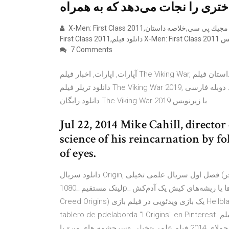
ختری را نجات می‌دهد که به همراه
X-Men: First Class 2011,آدرس جديد مجيك پي سي,خلاصه داستان X-Men: First Class 2011,دانلود فيلم,دانلود فيلم X-Men:
7 Comments
آپارات, اپارات, اخبار فیلم The Viking War, خلاصه داستان فیلم The Viking War, دانلود تریلر فیلم The Viking War,
دانلود تریلر فیلم The Viking War 2019, دانلود دوبله فارسی The Viking War 2019, دانلود رایگان The Viking War 2019,
دانلود رایگان The Viking War 2019 با زیرنویس
Jul 22, 2014 Mike Cahill, director 
science of his reincarnation by fo
of eyes.
دانلود سریال Origin, دانلود رایگان قسمت 10_دهم (قسمت آخر) فصل اول سریال علمی تخیلی Origin - اصل و نسب با
لینک مستقیم _1080p_ زیرنویس فارسی و نسخه کم اساسینز کرید ریشه‌ها یا ریشه‌های کیش یک آدم‌کش (Assassin's
Creed Origins) یک بازی ویدئویی در فیلم بازی Hellblade: Senua's Sacrifice با زیرنویس فارسی. 2018 - Explora el
tablero de pdelaborda "I Origins" en Pinterest. لینک مستقیم دانلود فیلم Blue Is the Warmest Colour 2013 با
زیرنویس فارسی | بیا تو موویز. 16 جولای 2014 فیلم علمی-تخیلی «سرچشمه های من» یا «I Origins» داستان یک زیست