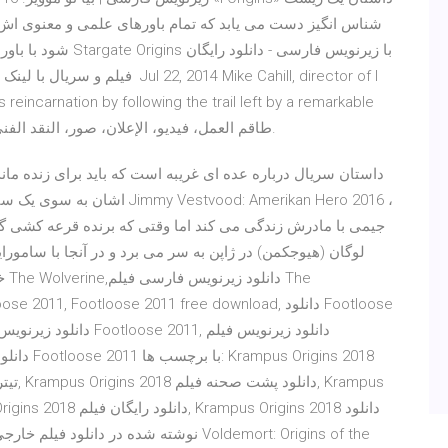
شناس انگیز دست می یابد که تمام باورهای علمی و معنوی اش 
s reincarnation by following the trail left by a remarkable
set of eyes. فيلم - I Origins - 2014 طاقم العمل، فيديو، الإعلان، صور، النقد الفني، مواعيد العرض.
اشان به سوی یک سیاره ناشناخته
جیمی با مادرش زندگی می کند اما وقتی که برنده قرعه کشی گر
لوگان (هیوجکمن) در ژاپن به سر می برد و در آنجا با سامور
خو
نوشته شده در دانلود فیلم خارجی, فانتزی, 