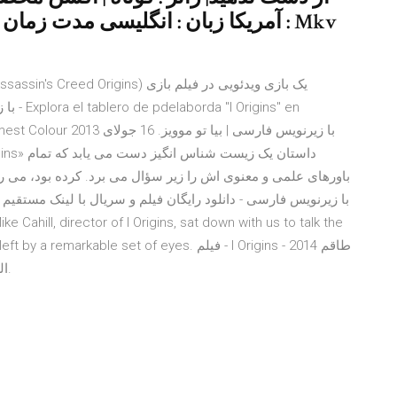
باورهای علمی و معنوی اش را زیر سؤال می برد. کرده بود، می ر
ing the trail left by a remarkable set of eyes
العمل، فيديو، الإعلان، صور، النقد الفني، مواعيد العرض.