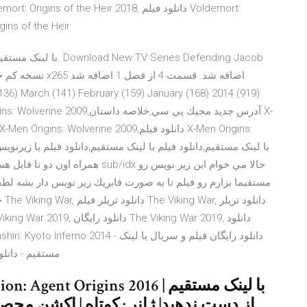
Origins of the Heir 2018, دانلود في
مستقيما بزارم رو فيلم تا به صورت فابريك زير نويس دار بشه لطفا ي
مستقیم - دانلود رایگان ف