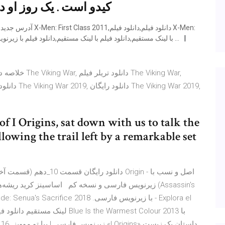
کیدو است . یک روز او د
First Class 2011,دانلود فيلم X-Men: First Class 2011 با لينک مستقيم,دانلود فيلم با لينک مستقيم,دانلود فيلم با زيرنويس …
of I Origins, sat down with us to talk the
llowing the trail left by a remarkable set