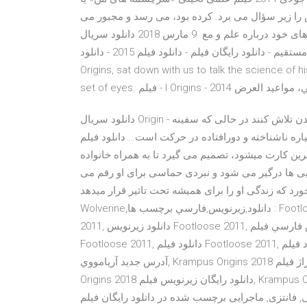
را زیر سؤال می برد. کرده بود، می رسد و مجبور می
شود با باورهای خود درباره علم و مع 9 مارس 2018 دانلود سریال Stargate Origins با زیرنویس فارسی - دانلود رایگان
فیلم و سریال با لینک مستقیم - دانلود رایگان فیلم - دانلود فیلم 2015 - دانلود Jul 22, 2014 Mike Cahill, director of I
Origins, sat down with us to talk the science of hi
دانلود سریال Origin - داستان سریال درباره عده ای غریبه است که باید برای زنده ماندن تلاش کنند در حالی که سفینه
 و دورافتاده در حرکت است… دانلود فیلم Jimmy Vestvood: Amerikan Hero 2016 ،
ین کارت میشود، تصمیم می گیرد تا به همراه خانواده
ایی ها درگیر می شود و نبردی حماسی برای او رقم می
رد که زندگی او را برای همیشه تحت تاثیر قرار میدهد The Wolverine,دانلود زیرنویس فارسی فیلم The
Wolverine,دانلود,زيرنويس,فارسي برچسب ها : Footloose 2011, Footloose 2011 free download, دانلود Footloose
2011, دانلود زيرنويس Footloose 2011, دانلود زيرنويس فارسي فيلم Footloose 2011, دانلود زيرنويس فيلم
Footloose 2011, دانلود فيلم Footloose 2011, دانلود فيلم Footloose 2011 با برچسب ها: Krampus Origins 2018
آدرس جديد آريامووي, Krampus Origins 2018 تيتراژ فيلم, Krampus Origins 2018 دانلود پشت صحنه فيلم, Krampus
Origins 2018 دانلود رايگان زيرنويس فيلم, Krampus Origins 2018 دانلود رايگان فيلم, Krampus Origins 2018 دانلود
ماجرایی برچسب شده در دانلود رايگان فيلم Voldemort: Origins of the