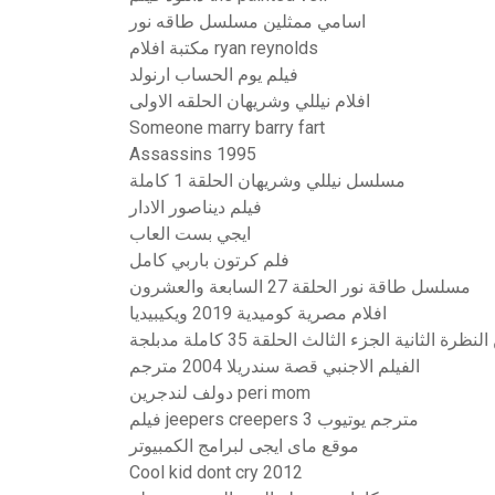
اسامي ممثلين مسلسل طاقه نور
مكتبة افلام ryan reynolds
فيلم يوم الحساب ارنولد
افلام نيللي وشريهان الحلقه الاولى
Someone marry barry fart
Assassins 1995
مسلسل نيللي وشريهان الحلقة 1 كاملة
فيلم ديناصور الادار
ايجي بست العاب
فلم كرتون باربي كامل
مسلسل طاقة نور الحلقة 27 السابعة والعشرون
افلام مصرية كوميدية 2019 ويكيبيديا
الثانية الجزء الثالث الحلقة 35 كاملة مدبلجة
الفيلم الاجنبي قصة سندريلا 2004 مترجم
دولف لندجرين peri mom
فيلم jeepers creepers 3 مترجم يوتيوب
موقع ماى ايجى لبرامج الكمبيوتر
Cool kid dont cry 2012