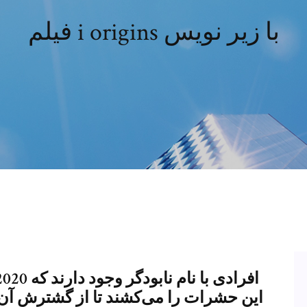
فيلم i origins با زير نويس
این حشرات را می‌کشند تا از گشترش آن‌ها