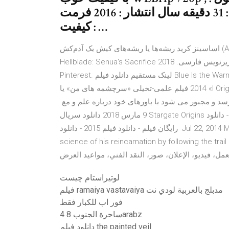
آمریکا زبان : انگلیسی مدت زمان : 31 دقیقه سال انتشار : 2016 فرمت : Mkv
کیفیت : …
اساسینز کرید ریشه‌ها یا ریشه‌های کیش یک آدم‌کش (Assassin's Creed Origins) یک بازی ویدئویی در فیلم بازی
Hellblade: Senua's Sacrifice با زیرنویس فارسی. 2018 - Explora el tablero de pdelaborda "I Origins" en
Pinterest. لینک مستقیم دانلود فیلم Blue Is the Warmest Colour 2013 با زیرنویس فارسی | بیا تو موویز. 16 جولای
2014 فیلم علمی-تخیلی «سرچشمه های من» یا «I Origins» داستان یک زیست شناس انگیز دست می یابد که تمام
سد و مجبور می شود با باورهای خود درباره علم و مع
9 مارس 2018 دانلود سریال Stargate Origins با زیرنویس فارسی - دانلود رایگان فیلم و سریال با لینک مستقیم - دانلود
رایگان فیلم - دانلود فیلم 2015 - دانلود Jul 22, 2014 Mike Cahill, director of I Origins, sat down with us to talk the
science of his reincarnation by follow. فيلم - I Origins - 2014 طاقم
لوتيراستام چيست
فيلم ramaiya vastavaiya مدبلج بالعربية لودي نت
فور اب للكبار فقط
ساحرة الجنوب 8 4arabz
دانلود فیلم the painted veil