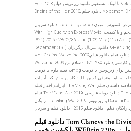
Heir 2018 با لينک مستقيم, دانلود زيرنويس فيلم Voldemort: Origins of the Heir 2018, دانلود فيلم Voldemort:
لم Voldemort: Origins of the Heir
دانلود سریال Defending Jacob با لینک مستقیم در اکسپرس مووی. Download New TV Series Defending Jacob
With High Quality on ExpressMovie. نسخه کم حجم و با کیفیت x265 اضافه شد. قسمت 4 از فصل 1 اضافه شد
28/02/36 · 2015 (824) June (103) May (117) April (136) March (141) February (159) January (168) 2014 (919)
December (181) دانلود سریال برگریزان X-Men Origins: Wolverine 2009,آدرس جديد مجيك پي سي,خلاصه داستان X-
Men Origins: Wolverine 2009,دانلود فيلم,دانلود فيلم X-Men Origins: Wolverine 2009,دانلود فيلم X-Men Origins:
Wolverine 2009 با لينک مستقيم,دانلود فيلم با لينک مستقيم,دانلود فيلم با زيرنويس فارسي,دانلود 16/12/30 · سلام من
يه فيلم دارم با فرمتmpg همراه اون دو تا فايل هستن براي زيرنويس با فرمت sub/idx حالا مي خوام اين زير نويس رو
ه برنامه معرفي كنيين تا اين كار رو برام بكنه آپارات,
اپارات, اخبار فیلم The Viking War, خلاصه داستان فیلم The Viking War, دانلود تریلر فیلم The Viking War, دانلود تریلر
فیلم The Viking War 2019, دانلود دوبله فارسی The Viking War 2019, دانلود رایگان The Viking War 2019, دانلود
رایگان The Viking War 2019 با زیرنویس Rurouni Kenshin: Kyoto Inferno 2014 - دانلود رایگان فیلم و سریال با لینک
یلم - دانلود فیلم 2015 - دانلود فیلم و سریال
دانلود فیلم Tom Clancys the Division: Agent Origins 2016 با لینک مستقیم |
با کیفیت خوب WEBrip 720p , از دست ندهید| ژانر : کوتاه | اکشن محصول :