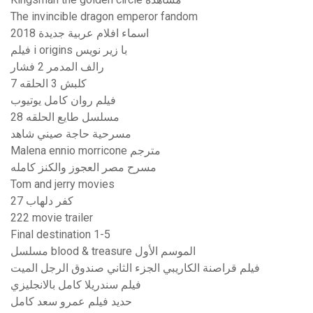
The invincible dragon emperor fandom
اسماء افلام عربية جديدة 2018
فيلم i origins با زير نويس
رالف المدمر 2 فشار
كلبش 3 الحلقه 7
فيلم روان كامل يوتيوب
مسلسل طايع الحلقه 28
مسرحية حاجة صيني شاهد
Malena ennio morricone مترجم
مسرح مصر العجوز والكنز كامله
Tom and jerry movies
كفر دلهاب 27
222 movie trailer
Final destination 1-5
مسلسل blood & treasure الموسم الأول
فيلم قراصنة الكاريبي الجزء الثاني صندوق الرجل الميت
فيلم سندريلا كامل بالانجليزي
حديد فيلم عمرو سعد كامل