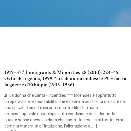
1919–37.” Immigrants & Minorities 28 (2010): 224–45.
Oxford: Legenda, 1999. “Les deux incendies: le PCF face à
la guerre d'Éthiopie (1935–1936).
La donna che canta - Incendies *** Incendies è soprattutto
un'opera sulla responsabilità, che esplora la possibilità di uscire da
una spirale d'odio. I miei primi quattro film formano
un'inconsapevole quadrilogia sulla condizione delle donne. In
questo senso anche La dona che canta - Incendies affronta temi
come la maternità e l'intuizione, l'alienazione e…