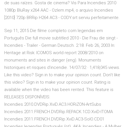
de suas raízes. Gosta de cinema? Vis Para Incendies 2010
1080p BluRay x264 AAC - Ozlem.mp4, o arquivo Incendies
[2010] 720p BRRip H264 AC3 - CODY.srt serviu perfeitamente.
Sep 11, 2015 Die filme completo com legendas em
Português Die full movie subtitled 2010 - Die Frau die singt -
Incendies - Trailer - German Deutsch. 2:18. Feb 26, 2003 In:
Heritage at Risk: ICOMOS world report 2008/2010 on
monuments and sites in danger (eng). Monuments
historiques et risques d'incendie. 14/07/32 · 1,418,045 views.
Like this video? Sign in to make your opinion count. Don't like
this video? Sign in to make your opinion count. Rating is
available when the video has been rented. This feature is
RELEASES DISPONÍVEIS:
Incendies.2010.DVDRip.XviD.AC3.HORiZON-ArtSubs
Incendies.2011.FRENCH.DVDRip.REPACK.1CD.XviD-ITOMA
Incendies.2011.FRENCH.DVDRip.XviD.AC3-SolO.CD01
Incendies legendas Português (pt). AKA: Incendies - A Mulher