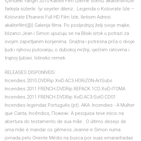
İçimdeki Yangın 2010 Kaliteli Film İzleme siteniz akalitefilmizle
farkıyla sizlerle. İyi seyirler dileriz.. Legenda o Kolovrate İzle –
Kolovrate Efsanesi Full HD Film İzle; İletisim Adresi:
akalitefilm(@) Galerija filma. Po posljednjoj želji svoje majke,
blizanci Jean i Simon upućuju se na Bliski istok u potrazi za
svojim zapetljanim korijenima. Snažna i potresna prča o dvoje
ljudi i njihovu putovanju, o dubokoj mržnji, vječnim ratovima i
trajnoj ljubavi. Istinsko remek
RELEASES DISPONÍVEIS:
Incendies.2010.DVDRip.XviD.AC3.HORiZON-ArtSubs
Incendies.2011.FRENCH.DVDRip.REPACK.1CD.XviD-ITOMA
Incendies.2011.FRENCH.DVDRip.XviD.AC3-SolO.CD01
Incendies legendas Português (pt). AKA: Incendies - A Mulher
que Canta, Incêndios, Пожежi. A pesquisa teve início na
abertura do testamento de sua mãe.. O último desejo de
uma mãe é mandar os gêmeos Jeanne e Simon numa
jornada pelo Oriente Médio na busca por suas emaranhadas