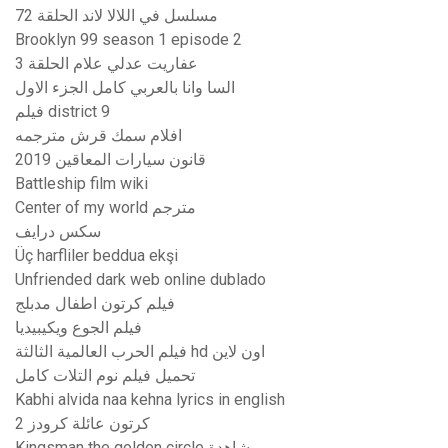
مسلسل في اللالا لاند الحلقة 72
Brooklyn 99 season 1 episode 2
عفاريت عدلي علام الحلقة 3
السا وانا بالعربي كامل الجزء الاول
فيلم district 9
افلام سمك قرش مترجمه
قانون سيارات المعاقين 2019
Battleship film wiki
Center of my world مترجم
سكس درايف
Üç harfliler beddua ekşi
Unfriended dark web online dublado
فيلم كرتون اطفال مدبلج
فيلم الجوع ويكيبيديا
فيلم الحرب العالمية الثالثة hd اون لاين
تحميل فيلم نوم التلات كامل
Kabhi alvida naa kehna lyrics in english
كرتون عائلة كرودز 2
Kingsman the golden circle مشاهدة