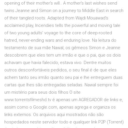
opening of their mother's will.. A mother's last wishes send
twins Jeanne and Simon on a journey to Middle East in search
of their tangled roots. Adapted from Wajdi Mouawad's
acclaimed play, Incendies tells the powerful and moving tale
of two young adults' voyage to the core of deep-rooted
hatred, never-ending wars and enduring love. Na leitura do
testamento de sua mãe Nawal, os gêmeos Simon e Jeanne
descobrem que eles tem um irmão e que o pai, que os dois
achavam que havia falecido, estava vivo. Dentre muitos
outros desconfortáveis pedidos, o seu final é de que eles
achem tanto seu irmão quanto seu pai e lhe entreguem duas
cartas que lhes são entregadas seladas. Nawal sempre foi
um mistério para seus dois filhos O site
www.torrentsfilmeshd.tv é apenas um AGREGADOR de links e,
assim como o Google.com, apenas agrega e organiza os
links externos. Os arquivos aqui mostrados não são
hospedados neste servidor todo e qualquer link P2P (Torrent)