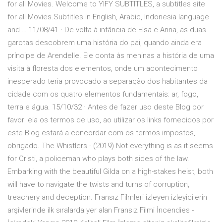
for all Movies. Welcome to YIFY SUBTITLES, a subtitles site
for all Movies.Subtitles in English, Arabic, Indonesia language
and … 11/08/41 · De volta à infância de Elsa e Anna, as duas
garotas descobrem uma história do pai, quando ainda era
príncipe de Arendelle. Ele conta às meninas a história de uma
visita à floresta dos elementos, onde um acontecimento
inesperado teria provocado a separação dos habitantes da
cidade com os quatro elementos fundamentais: ar, fogo,
terra e água. 15/10/32 · Antes de fazer uso deste Blog por
favor leia os termos de uso, ao utilizar os links fornecidos por
este Blog estará a concordar com os termos impostos,
obrigado. The Whistlers - (2019) Not everything is as it seems
for Cristi, a policeman who plays both sides of the law.
Embarking with the beautiful Gilda on a high-stakes heist, both
will have to navigate the twists and turns of corruption,
treachery and deception. Fransız Filmleri izleyen izleyicilerin
arşivlerinde ilk sıralarda yer alan Fransız Filmi İncendies -