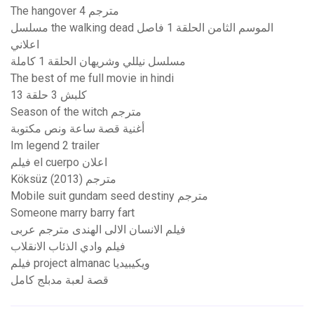
The hangover 4 مترجم
مسلسل the walking dead الموسم الثامن الحلقة 1 فاصل
اعلاني
مسلسل نيللي وشريهان الحلقة 1 كاملة
The best of me full movie in hindi
كلبش 3 حلقة 13
Season of the witch مترجم
أغنية قصة ساعة ونص مكتوبة
Im legend 2 trailer
فيلم el cuerpo اعلان
Köksüz (2013) مترجم
Mobile suit gundam seed destiny مترجم
Someone marry barry fart
فيلم الانسان الالى الهندى مترجم عربى
فيلم وادي الذئاب الانقلاب
فيلم project almanac ويكيبيديا
قصة لعبة مدبلج كامل