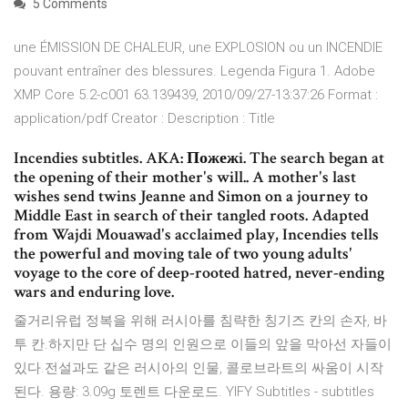
5 Comments
une ÉMISSION DE CHALEUR, une EXPLOSION ou un INCENDIE
pouvant entraîner des blessures. Legenda Figura 1. Adobe
XMP Core 5.2-c001 63.139439, 2010/09/27-13:37:26 Format :
application/pdf Creator : Description : Title
Incendies subtitles. AKA: Пожежi. The search began at
the opening of their mother's will.. A mother's last
wishes send twins Jeanne and Simon on a journey to
Middle East in search of their tangled roots. Adapted
from Wajdi Mouawad's acclaimed play, Incendies tells
the powerful and moving tale of two young adults'
voyage to the core of deep-rooted hatred, never-ending
wars and enduring love.
줄거리유럽 정복을 위해 러시아를 침략한 칭기즈 칸의 손자, 바
투 칸.하지만 단 십수 명의 인원으로 이들의 앞을 막아선 자들이
있다.전설과도 같은 러시아의 인물, 콜로브라트의 싸움이 시작
된다. 용량: 3.09g 토렌트 다운로드. YIFY Subtitles - subtitles