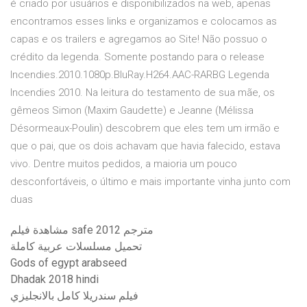
é criado por usuários e disponibilizados na web, apenas
encontramos esses links e organizamos e colocamos as
capas e os trailers e agregamos ao Site! Não possuo o
crédito da legenda. Somente postando para o release
Incendies.2010.1080p.BluRay.H264.AAC-RARBG Legenda
Incendies 2010. Na leitura do testamento de sua mãe, os
gêmeos Simon (Maxim Gaudette) e Jeanne (Mélissa
Désormeaux-Poulin) descobrem que eles tem um irmão e
que o pai, que os dois achavam que havia falecido, estava
vivo. Dentre muitos pedidos, a maioria um pouco
desconfortáveis, o último e mais importante vinha junto com
duas
مشاهدة فيلم safe 2012 مترجم
تحميل مسلسلات عربية كاملة
Gods of egypt arabseed
Dhadak 2018 hindi
فيلم سندريلا كامل بالانجليزي