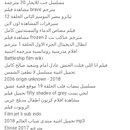
مسلسل حب للايجار 30 مترجمة
مشاهدة فيلم brave مترجم
تياترو مصر الموسم الثانى الحلقة 12
سيرفرات المشاهدة اون لاين
فيلم مصاص الدماء والمستذئبين كامل
مشاهدة فيلم frozen 2 مترجم عناكب نت
ابطال الديجيتال الجزء الاول الحلقة 1 مترجم
افلام مدرسية رومانسية مترجمة اجنبية
Battleship film wiki
فيلم انا اللى قتلت الحنش عادل امام وسعيد صالح كامل
تحميل اغنية مسلسل لا تطفئ الشمس
2036 origin unknown - 2018
مسلسل نبضات قلب الحلقة 19 موقع قصة عشق
تحميل فيلم fifty shades of grey ايجي بست
مشاهدة افلام كرتون اطفال مدبلج عربي
الروبوت فيلم
Film jet li sub indo
تحميل اغنية منتدى شباب العالم 2018 mp3
Eloise 2017 مترجم