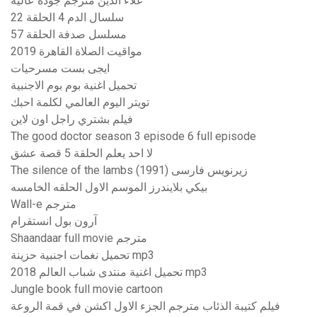
علاء الدين مترجم جودة عالية
سلسال الدم 4 الحلقة 22
مسلسل صدفة الحلقة 57
مواقيت الصلاة القاهرة 2019
ايجى بست مسرحيات
تحميل اغنية بوم بوم الاجنبية
تويتر اليوم العالمي لكلمة احبك
فيلم بشتري راجل اون لاين
The good doctor season 3 episode 6 full episode
لا احد يعلم الحلقة 5 قصة عشق
The silence of the lambs (1991) زیرنویس فارسی
بيكي بلايندرز الموسم الاول الحلقه الخامسه
Wall-e مترجم
آرون بول انستقرام
Shaandaar full movie مترجم
تحميل نغمات اجنبية حزينة mp3
تحميل اغنية منتدى شباب العالم 2018 mp3
Jungle book full movie cartoon
فيلم كتيبة الذئاب مترجم الجزء الاول اكشن في قمة الروعة