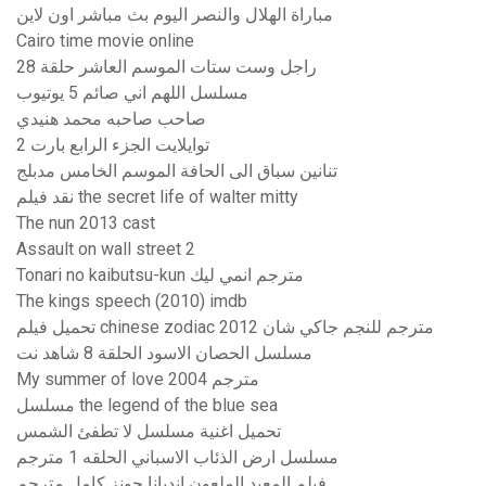
مباراة الهلال والنصر اليوم بث مباشر اون لاين
Cairo time movie online
راجل وست ستات الموسم العاشر حلقة 28
مسلسل اللهم اني صائم 5 يوتيوب
صاحب صاحبه محمد هنيدي
توايلايت الجزء الرابع بارت 2
تنانين سباق الى الحافة الموسم الخامس مدبلج
نقد فیلم the secret life of walter mitty
The nun 2013 cast
Assault on wall street 2
Tonari no kaibutsu-kun مترجم انمي ليك
The kings speech (2010) imdb
تحميل فيلم chinese zodiac 2012 مترجم للنجم جاكي شان
مسلسل الحصان الاسود الحلقة 8 شاهد نت
My summer of love 2004 مترجم
مسلسل the legend of the blue sea
تحميل اغنية مسلسل لا تطفئ الشمس
مسلسل ارض الذئاب الاسباني الحلقه 1 مترجم
فيلم المعبد الملعون انديانا جونز كامل مترجم