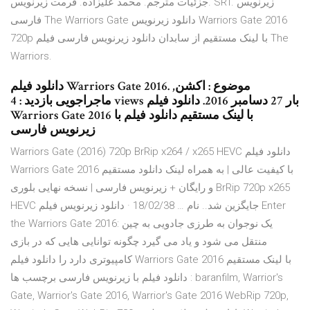
جزئيات مترجم. محمد علیزاده. فرمت زیرنویس. SRT. زیرنویس
فارسی The Warriors Gate دانلود زيرنويس Warriors Gate 2016
720p با لينک مستقيم از سابدان دانلود زيرنويس فارسی فيلم The
Warriors.
دانلود فیلم Warriors Gate 2016. موضوع : اکشن,
ماجراجویی بازديد : 4 views بار 27 دسامبر 2016. دانلود فیلم
Warriors Gate 2016 با لینک مستقیم دانلود فیلم با
زیرنویس فارسی
Warriors Gate (2016) 720p BrRip x264 / x265 HEVC دانلود فیلم
Warriors Gate 2016 با کیفیت عالی | به همراه لینک دانلود مستقیم
و رایگان + زیرنویس فارسی | نسخه نهایی بلوری BrRip 720p x265
HEVC جایگزین شد.. نام … 18/02/38 · دانلود زیرنویس فیلم Enter
the Warriors Gate 2016: یک نوجوان به طرزی جادویی به چین
منتقل می شود و یاد می گیرد چگونه توانایی هایی که در بازی
کامپیوتری دارد را دانلود فیلم Warriors Gate 2016 با لینک مستقیم
دانلود فیلم با زیرنویس فارسی برچسب ها : baranfilm, Warrior's
Gate, Warrior's Gate 2016, Warrior's Gate 2016 WebRip 720p,