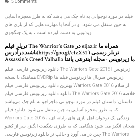
5 Comments
فیلم در مورد نوجوانی به نام جک می باشد که به طرز معجزه آسایی
به چین منتقل می شود. او در آنجا با مهارت هایی که از بازی های
ویدئویی به دست آورده است ، به یک جنگجوی
تریلر فیلم The Warrior's Gate در eijaz.ir همراه ما
باشید.درآدرس(https://goo.gl/cIzX51 ) تریلر رسمی
Assassin's Creed Valhalla با زیرنویس · مجله اینترنتی پاندا.
دانلود زیرنویس فارسی فیلم The Warrior’s Gate 2016 | زیرنویس
هماهنگ با نسخه DVDRip زیرنویس سریال ها زیرنویس فیلم ها
بهترین دانلود زیرنویس فارسی فیلم Warriors Gate 2016 از سلام
دانلود دانلود زیرنویس فارسی فیلم The Warriors Gate 2016 خلاصه
داستان: داستان فیلم در مورد نوجوانی ماجراجو به نام جک می‌باشد
که به طرز معجزه آسایی به چین منتقل می‌شود. دانلود فیلم
Warriors Gate 2016 ، زندگی یک نوجوان اهل بازی های رایانه ای،
هیجان انگیز می شود هنگامی که به طرزی شگفت انگیز، سر از کشو
چین در می آورد و جالب تر دانلود زیرنویس فارسی The Warriors