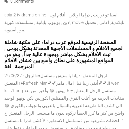
8 Comments
asia 2 tv drama online , اسيا تو تورنت , دراما أونلاين , أفلام اون
لاين , يوتيوب يابانية , مسلسلات كورية, movie تايلاندية, اغاني , تحميل
صور أسيوية
الصفحة الرئيسية لموقع عرب دراما : على مكتبة شاملة
لجميع الافلام و المسلسلات الاجنبية المحدثة بشكل يومي ,
تبث الافلام بشكل مباشر وبجودة عالية جداً , وهو من
المواقع المشهورة على نطاق واسع بين عشاق الافلام
المترجمة , لغة
24/06/37 · الرجل المنعش ~ يانا يا مفيش مسلسل♦♪الرجل
المنعش♪♦Refresh Man💕💕أتقي ربنا فيا_ آمال ماهر💕💕Ji wen
kai Zhong مسلسل الرجل المنعش ح 6. يونهو 😂 وأخيرا من بعد
مقابلات العربيه مع أغلب الفرق والممثلين الكوريين لكن يونهو الوحيد
الي كشف النا طريقه العربية بالسؤال بالعربي والجواب بالكوري 😂
واضح من كثر ما كرر الخطأ تركوه بدون ما مسلسل الرجل المنعش ح
4. لحظات تشويقية من #مسلسل_الاسطورة #أكشن #دراما مسلسل
من بطولة محمد رمضان قريبا سنعرض جميع الحلقات فقط على