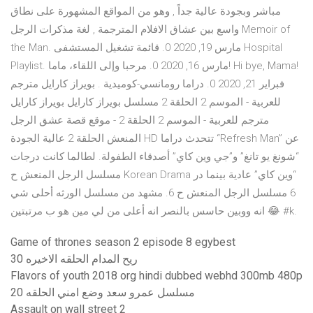
مباشر وبجودة عالية جداً , وهو من المواقع المشهورة على نطاق
واسع بين عشاق الافلام المترجمة , لغة مذكرات الرجل Memoir of
the Man. مارس 19, 2020 0. قائمة تشغيل المستشفى Hospital
Playlist. مارس 16, 2020 0. مرحبا وإلى اللقاء، ماما! Hi bye, Mama!
فبراير 21, 2020 0. دراما رومانسي-كوميدية . بويراز كارايل مترجم
للعربية - الموسم 2 الحلقة 2 مسلسل بويراز كارايل بويراز كارايل
مترجم للعربية - الموسم 2 الحلقة 2 - موقع قصة عشق الرجل
المنعش الحلقة 2 عالية الجودة HD تتحدث دراما “Refresh Man” عن
“شونغ يو تانغ” و”جي وين كاي” أصدقاء الطفولة. لطالما كانت درجات
“وين كاي” عادية بينما در ‫Korean Drama مسلسل الرجل المنعش ح
6‬ مسلسل الرجل المنعش ح 6. مشهد من مسلسل الورثه أحلى شي
انه ووبين حاسس بالنصر انه أعلى من لي مين هو ب مرتبتين 😂 #k.
Game of thrones season 2 episode 8 egybest
ريح المدام الحلقه الاخيره 30
Flavors of youth 2018 org hindi dubbed webhd 300mb 480p
مسلسل عمرو سعد وضع امني الحلقه 20
Assault on wall street 2