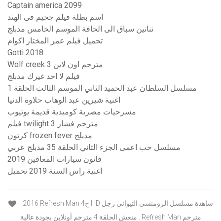
Captain america 2099
اسم بطلة فيلم جحيم فى الهند
تنانين سباق الى الحافة الموسم الخامس مدبلج
تحميل فيلم عمر المختار اكوام
Gotti 2018
Wolf creek 3 مترجم اون لاين
فيلم لا احد غيرك مدبلج
مسلسل السلطان عبد الحميد الثاني الموسم الثالث الحلقة 1
اغنية شيرين عبد الوهاب حلاوة الدنيا
مسرحيات مصرية كوميدية قديمة يوتيوب
فيلم twilight 3 مترجم فشار
كرتون frozen fever مدبلج
مسلسل حب اعمى الجزء الثاني الحلقة 35 مدبلج عربي
قانون سيارات المعاقين 2019
اغنية راس السنة 2019 تحميل
2016 Refresh Man ح4 HD شاهدة مسلسل الرومنسي التيواني رجل
منعش الحلقة 4 مترجم أونلاين بجودة عالية . Refresh Man مترجم