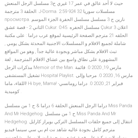
حيث لا أحد عالق في عمر 17 غيري ح3 مسلسل الرجل المنعش
الحلقة 3 مترجمة. J-Dorma. 2:59 مسلسلات سوريا 32 924
просмотра. نارين ح 3 مسلسل مسلسل الحفرة الجزء الموسم
الثاني 2 - قصة عشق Cukur. 0:45. مسلسل الحفره Çukur اعلان 3
الحلقه 21 مترجم الصفحة الرئيسية لموقع عرب دراما : على مكتبة
شاملة لجميع الافلام و المسلسلات الاجنبية المحدثة بشكل يومي ,
تبث الافلام بشكل مباشر وبجودة عالية جداً , وهو من المواقع
المشهورة على نطاق واسع بين عشاق الافلام المترجمة , لغة
مذكرات الرجل Memoir of the Man. مارس 19, 2020 0. قائمة
تشغيل المستشفى Hospital Playlist. مارس 16, 2020 0. مرحبا وإلى
اللقاء، ماما! Hi bye, Mama! فبراير 21, 2020 0. دراما رومانسي-
كوميدية .
دراما الرجل المنعش الحلقة 6 دراما & ح 1 من مسلسل Miss Panda
And Mr Hedgehog. ح 1 من مسلسل Miss Panda And Mr
Hedgehog. انتقال إلى جميع حلقات المسلسل التركي بويراز كارايل
مترجم كامل بجودة عاليه شاهد نت ام بي سي سينما فيديو
مسلسلات تركية على فصة عشق مترجمة اون لاين على شاهد نت