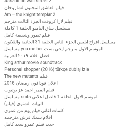
Assault on wall street 2
فيلم العاشق المجنون لشاروخان
Arn – the knight templar 2
فيلم لارا كروفت الجزء الثالث مترجم
مسلسل ساق البامبو الحلقة 1 كاملة
فيلم تيمور وشفيقة كامل
مسلسل افراح ابليس الجزء الثاني الحلقة 31 الحادية والثلاثون
مسلسل you me her الموسم الاول مترجم ايجي بست
افضل افلام ٢٠١٩ العربية
King arthur movie soundtrack
Personal shopper (2016) türkçe dublaj izle
The new mutants فيلم
اعلان فودافون رمضان 2018
فيلم الممر احمد عز يوتيوب
مسلسل suits الموسم الاول الحلقة 1 فاصل اعلاني
البيات الشتوي (فيلم)
كلمات اغانى فيلم يوم من عمرى
افلام سمك قرش مترجمه
حديد فيلم عمرو سعد كامل